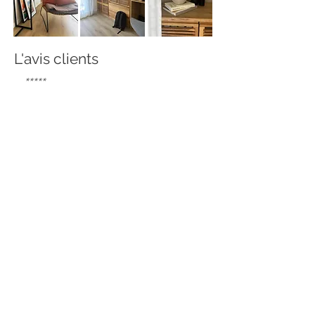
L'avis clients
*****
Nous cherchions quelqu'un de confiance
pour la rénovation de notre appartement et
nous avons trouvé Stefy.
Notre appartement manquait de lumière, la
cuisine et la salle de bain étaient vraiment
dans leur "jus".
Sans parler de l’entrée qui n’était pas
exploitée.
Elle a su comprendre et répondre à nos
attentes. Grâce à son écoute, son
professionnalisme, sa multitude d’idées et
sa patience, elle nous a guidé vers les choix
les plus pertinents et parfois les plus
audacieux
pour nous.
Sans oublier sa bonne humeur et sa passion
qu’elle transmet aisément.
Elle a été très disponible sur le suivi du
chantier et quand une contrainte se
présentait, elle a su nous proposer des
solutions de contournement. Le résultat est