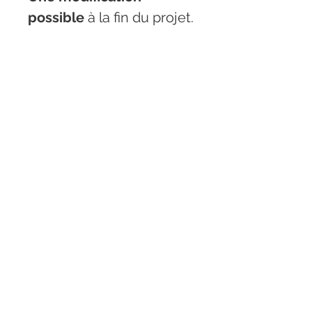
possible
 à la fin du projet.
Stefy Kadi accompagne les projets
de la conception aux finitions, en toute sérénité.
07 85 40 07 36
stefy.kadi@gmail.com
Qui sommes-nous
Nos Projets
Nos Offres
Voir toutes les zones d'intervention